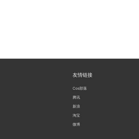
友情链接
Cos部落
腾讯
新浪
淘宝
微博