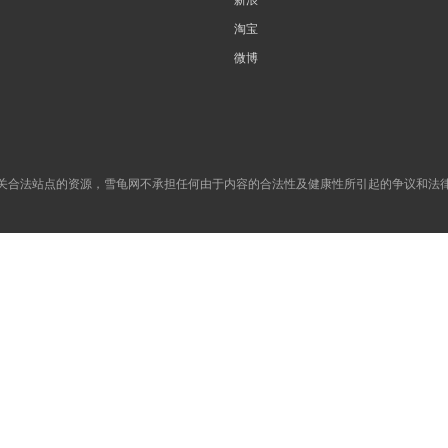
淘宝
微博
关合法站点的资源，雪龟网不承担任何由于内容的合法性及健康性所引起的争议和法