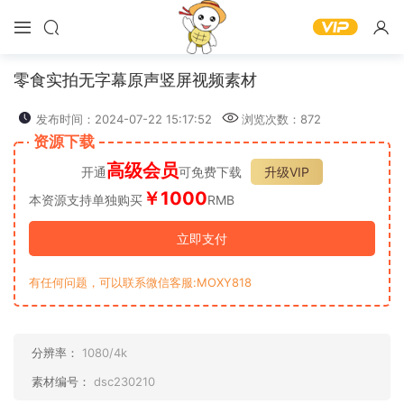
零食实拍无字幕原声竖屏视频素材
发布时间：2024-07-22 15:17:52
浏览次数：
872
资源下载
高级会员
开通
可免费下载
升级VIP
￥1000
本资源支持单独购买
RMB
立即支付
有任何问题，可以联系微信客服:MOXY818
分辨率：
1080/4k
素材编号：
dsc230210